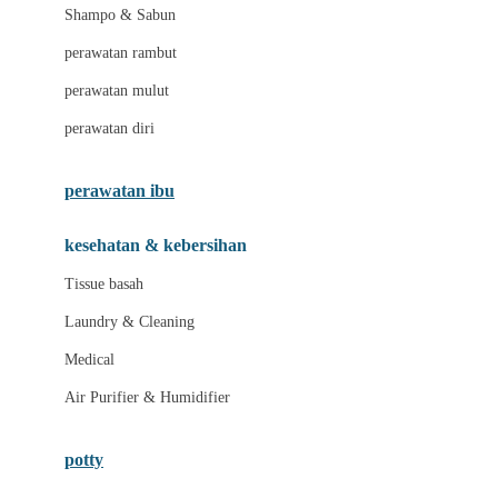
London Taxi
Shampo & Sabun
Love To Dream
perawatan rambut
perawatan mulut
M
perawatan diri
Magformers
Mama's Choice
perawatan ibu
Mamas&Papas
kesehatan & kebersihan
Mamaway
Tissue basah
Maxi Cosi
Laundry & Cleaning
Megabloks
Medical
Micro
Air Purifier & Humidifier
MiDeer
Mimi & Lula
potty
Mini Monkey