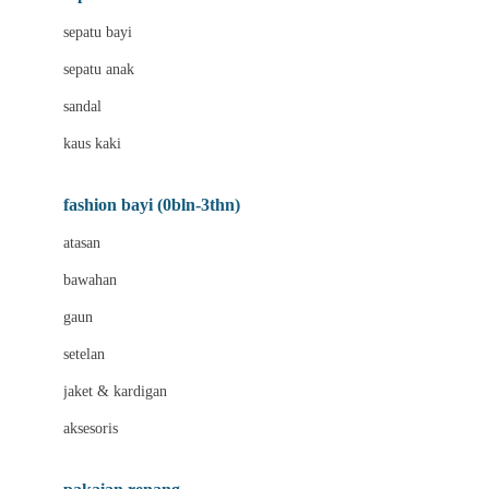
Bio Oil
sepatu bayi
Biolane
sepatu anak
Bite Fighters
sandal
Bizzi Growin
kaus kaki
Blackmores
fashion bayi (0bln-3thn)
Blooming Marvellous
atasan
Bonnels
bawahan
Bravado
gaun
Bruder
setelan
Brush Baby
jaket & kardigan
Buds Organics
aksesoris
Bugaboo
Buggygear