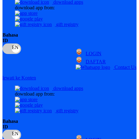
download apps
download app from:
Oh Ma Grain
Okiedog
gift registry
P
Bahasa
ID
Peachy
LOGIN
Phil & Ted's
DAFTAR
Philips Avent
Contact Us
Pigeon
lewati ke Konten
Playgro
download apps
download app from:
Poled Global
Ponycycle
gift registry
Puma
Bahasa
ID
Pureats