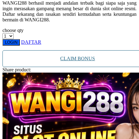
WANGI288 berhasil menjadi andalan terbaik bagi siapa saja yang
Xootz
ingin merasakan gampang menang besar di dunia slot online resmi.
Daftar sekarang dan rasakan sendiri kemudahan serta keuntungan
Y
bermain di WANGI288.
choose qty
Yamatoya
DAFTAR
LOGIN
Z
Zaxy
CLAIM BONUS
Zoggs
Share product:
0-9
4Moms
59S