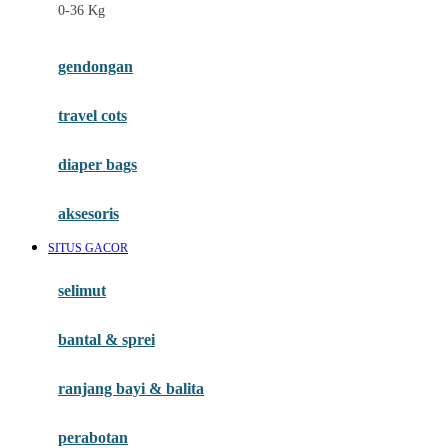
0-36 Kg
Fisher Price
Flipper
gendongan
Friends Of Sally
travel cots
G
diaper bags
Gb
Geko
aksesoris
Graco
SITUS GACOR
Gund
selimut
H
bantal & sprei
Habbie
Haenim
ranjang bayi & balita
Happy Horse
perabotan