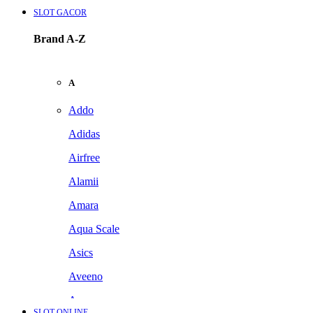
SLOT GACOR
Brand A-Z
A
Addo
Adidas
Airfree
Alamii
Amara
Aqua Scale
Asics
Aveeno
Awan
SLOT ONLINE