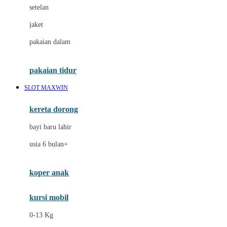
Dae Organics
setelan
Docare
jaket
Doona
pakaian dalam
Down To Earth
Drew
pakaian tidur
Dr. Brown's
SLOT MAXWIN
E
kereta dorong
ELC
bayi baru lahir
Ergobaby
usia 6 bulan+
Expert Care
koper anak
Ezyroller
kursi mobil
F
0-13 Kg
Felt So Sweet