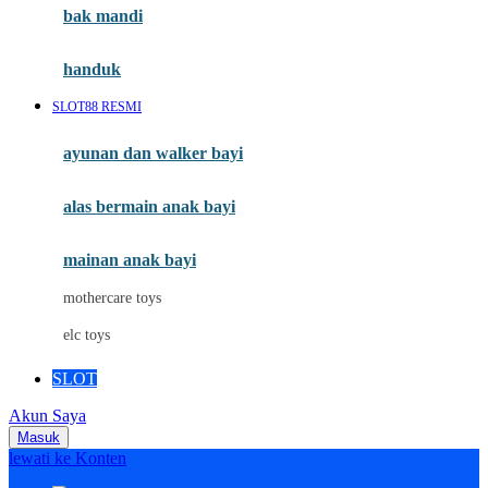
Moby
bak mandi
Momami
handuk
Mothercare
SLOT88 RESMI
Mustela
ayunan dan walker bayi
My Buddy Tag
My K
alas bermain anak bayi
N
mainan anak bayi
Naif
mothercare toys
Nike
elc toys
Nordic Natural
SLOT
Nuby
Akun Saya
Nuna
Masuk
lewati ke Konten
O