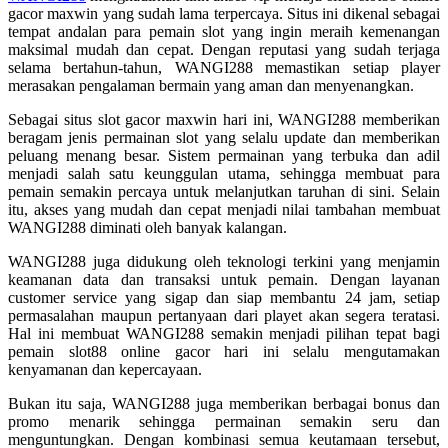
Twistshake
gacor maxwin yang sudah lama terpercaya. Situs ini dikenal sebagai
tempat andalan para pemain slot yang ingin meraih kemenangan
TY Toys
maksimal mudah dan cepat. Dengan reputasi yang sudah terjaga
selama bertahun-tahun, WANGI288 memastikan setiap player
U
merasakan pengalaman bermain yang aman dan menyenangkan.
Sebagai situs slot gacor maxwin hari ini, WANGI288 memberikan
beragam jenis permainan slot yang selalu update dan memberikan
peluang menang besar. Sistem permainan yang terbuka dan adil
V
menjadi salah satu keunggulan utama, sehingga membuat para
pemain semakin percaya untuk melanjutkan taruhan di sini. Selain
Veja
itu, akses yang mudah dan cepat menjadi nilai tambahan membuat
WANGI288 diminati oleh banyak kalangan.
Vitaflow
WANGI288 juga didukung oleh teknologi terkini yang menjamin
Vtech
keamanan data dan transaksi untuk pemain. Dengan layanan
customer service yang sigap dan siap membantu 24 jam, setiap
W
permasalahan maupun pertanyaan dari playet akan segera teratasi.
Hal ini membuat WANGI288 semakin menjadi pilihan tepat bagi
Waterland
pemain slot88 online gacor hari ini selalu mengutamakan
kenyamanan dan kepercayaan.
Wellness
Bukan itu saja, WANGI288 juga memberikan berbagai bonus dan
promo menarik sehingga permainan semakin seru dan
X
menguntungkan. Dengan kombinasi semua keutamaan tersebut,