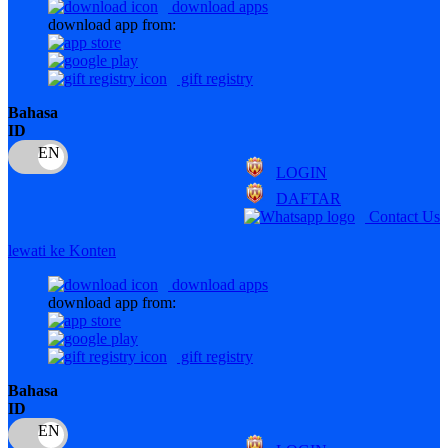
download apps
download app from:
Oh Ma Grain
Okiedog
gift registry
P
Bahasa
ID
Peachy
LOGIN
Phil & Ted's
DAFTAR
Philips Avent
Contact Us
Pigeon
lewati ke Konten
Playgro
download apps
download app from:
Poled Global
Ponycycle
gift registry
Puma
Bahasa
ID
Pureats