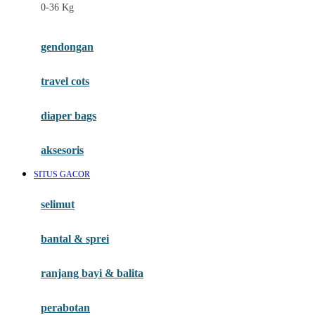
0-36 Kg
Fisher Price
Flipper
gendongan
Friends Of Sally
travel cots
G
diaper bags
Gb
Geko
aksesoris
Graco
SITUS GACOR
Gund
selimut
H
bantal & sprei
Habbie
Haenim
ranjang bayi & balita
Happy Horse
perabotan