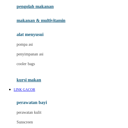
pengolah makanan
Joolz
Jujube
makanan & multivitamin
K
alat menyusui
Kiddycuts
pompa asi
Kumon
penyimpanan asi
L
cooler bags
Leapfrog
kursi makan
Leclerc
LINK GACOR
Lee Vierra
Lillebaby
perawatan bayi
Little Bird Told Me
perawatan kulit
Little Miss Janis
Sunscreen