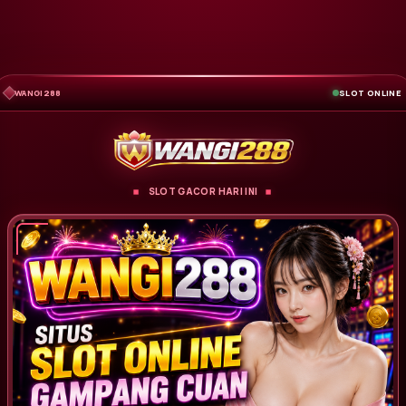
WANGI288
SLOT ONLINE
SLOT GACOR HARI INI